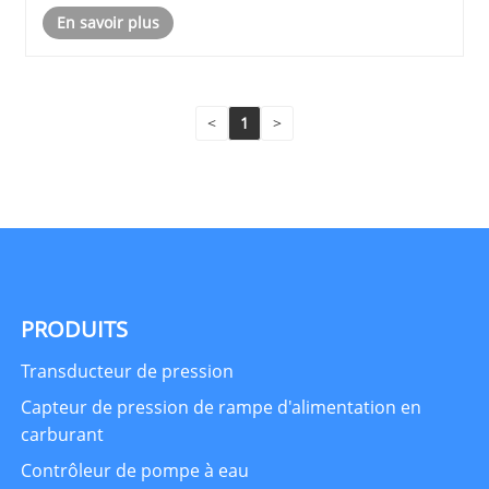
des appareils électriques de Liushi.
En savoir plus
<
1
>
PRODUITS
Transducteur de pression
Capteur de pression de rampe d'alimentation en
carburant
Contrôleur de pompe à eau